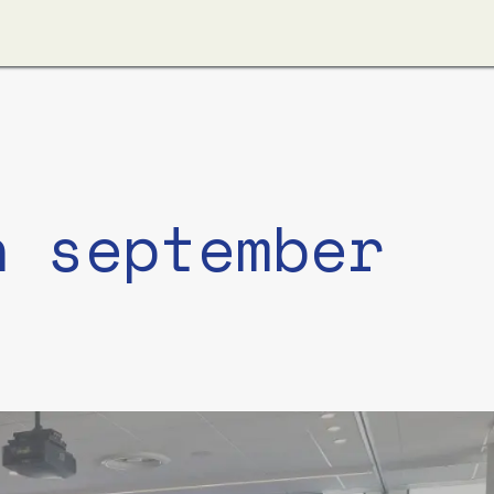
ver ons
Apzi-Voka
Leden
Boeking Alfapass
h september