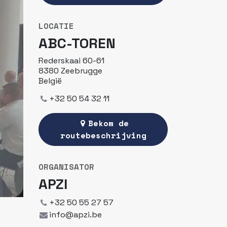
LOCATIE
ABC-TOREN
Rederskaai 60-61
8380 Zeebrugge
België
+32 50 54 32 11
Bekom de
routebeschrijving
ORGANISATOR
APZI
+32 50 55 27 57
info@apzi.be