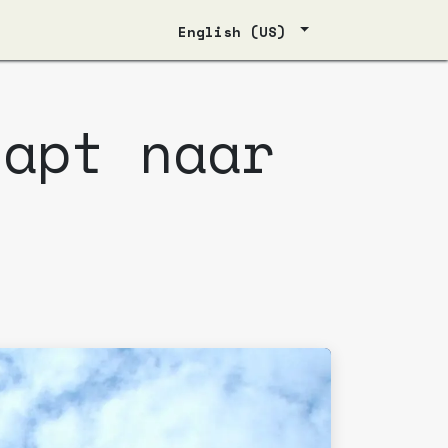
English (US)
tapt naar
n