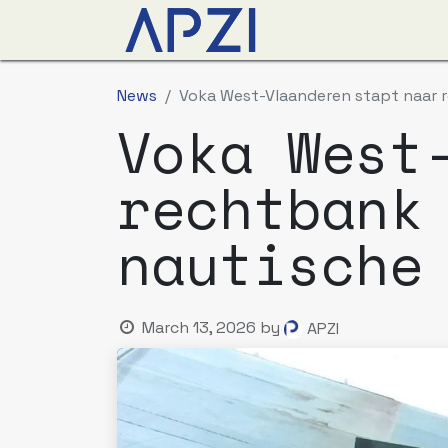
News
Events
Abo
News
Voka West-Vlaanderen stapt naar r
Voka West
rechtbank
nautische
March 13, 2026
by
APZI