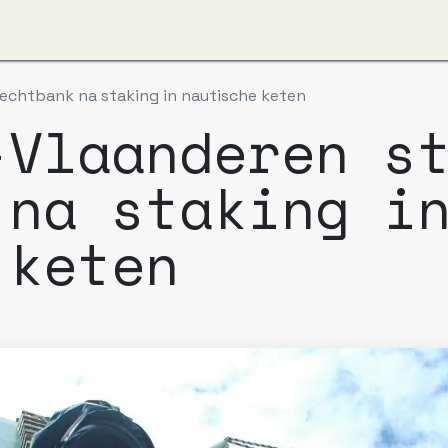
ut us
Apzi-Voka
Members
Alfapass booking
echtbank na staking in nautische keten
-Vlaanderen s
 na staking i
 keten