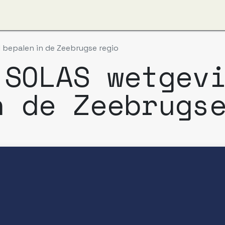
ver ons
Apzi-Voka
Leden
Boeking Alfapass
bepalen in de Zeebrugse regio
 SOLAS wetgev
n de Zeebrugs