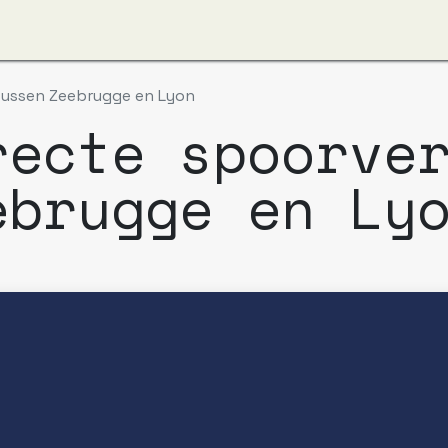
ver ons
Apzi-Voka
Leden
Boeking Alfapass
tussen Zeebrugge en Lyon
recte spoorve
ebrugge en Ly