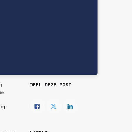
DEEL DEZE POST
et
de
ry-