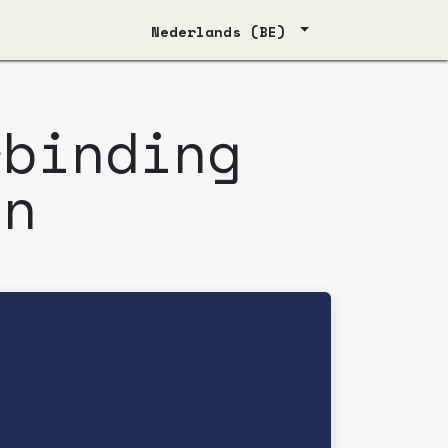
Nederlands (BE)
rbinding
on