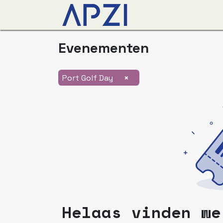
Nieuws
Agenda
O
Evenementen
×
Port Golf Day
Helaas vinden we