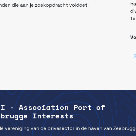
ha
den die aan je zoekopdracht voldoet.
di
te
V
ZI - Association Port of
ebrugge Interests
dé vereniging van de privésector in de haven van Zeebrugg