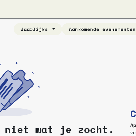
ver ons
Apzi-Voka
Leden
Boeking Alfapass
Jaarlijks
Aankomende evenemente
 niet wat je zocht.
Ap
ve