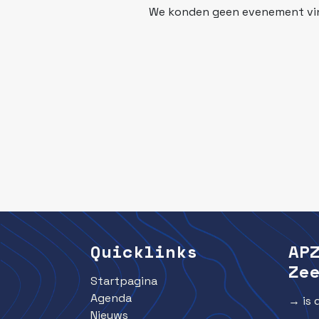
We konden geen evenement vin
Quicklinks
AP
Ze
Startpagina
Agenda
→ is 
Nieuws