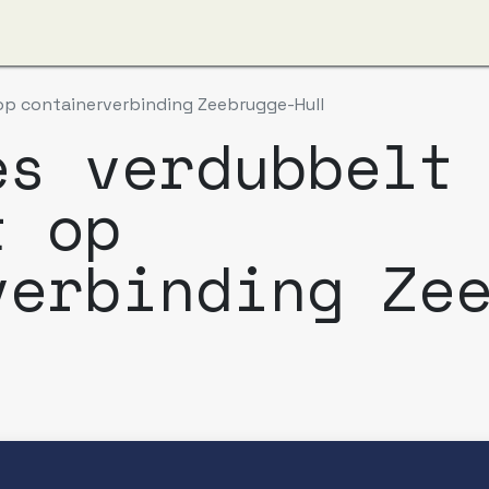
ut us
Apzi-Voka
Members
Alfapass booking
 op containerverbinding Zeebrugge-Hull
es verdubbelt
t op
verbinding Ze