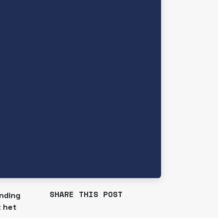
SHARE THIS POST
inding
t het