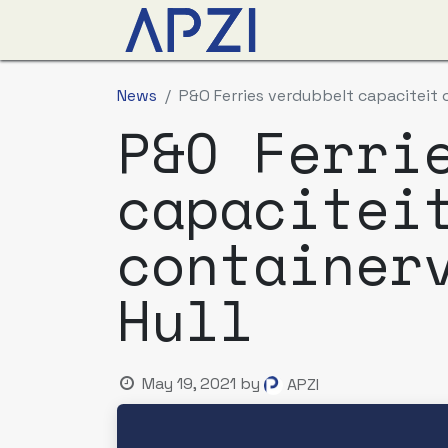
News
Events
Abo
News
P&O Ferries verdubbelt capaciteit
P&O Ferri
capacitei
container
Hull
May 19, 2021
by
APZI