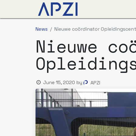
News
Events
Abo
News
Nieuwe coördinator Opleidingscen
Nieuwe co
Opleiding
June 15, 2020
by
APZI