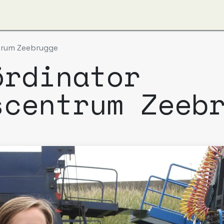
ut us
Apzi-Voka
Members
Alfapass booking
trum Zeebrugge
ördinator
scentrum Zeeb