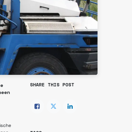
SHARE THIS POST
ge
rheen
ische