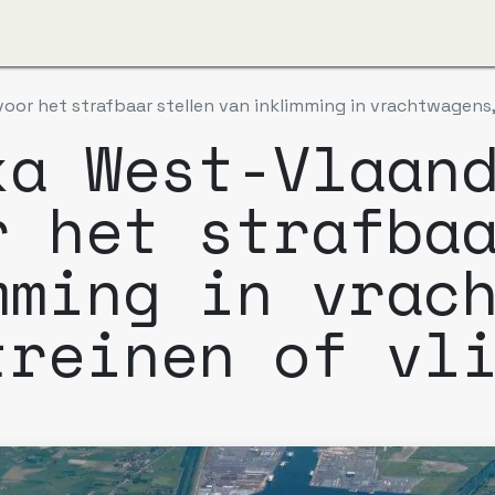
ut us
Apzi-Voka
Members
Alfapass booking
voor het strafbaar stellen van inklimming in vrachtwagens,
ka West-Vlaan
r het strafba
mming in vrac
treinen of vl