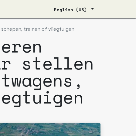
English (US)
 schepen, treinen of vliegtuigen
deren
ar stellen
htwagens,
iegtuigen