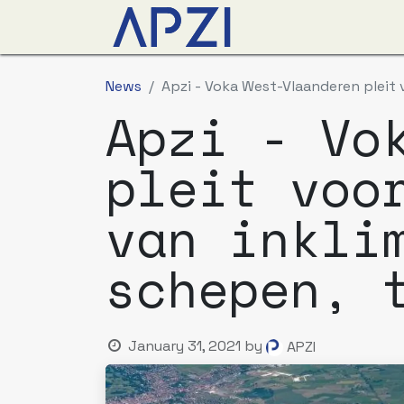
News
Events
Abo
News
Apzi - Voka West-Vlaanderen pleit 
Apzi - Vo
pleit voo
van inkli
schepen, 
January 31, 2021
by
APZI