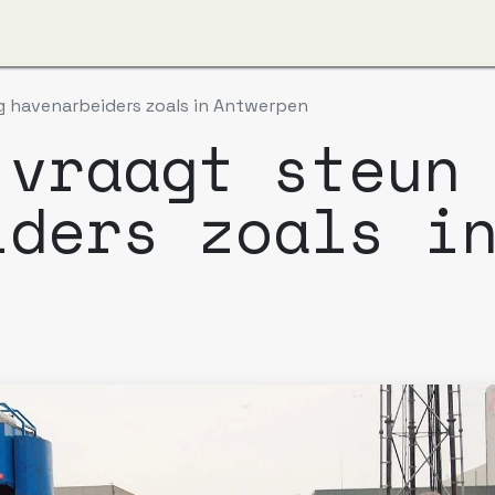
ver ons
Apzi-Voka
Leden
Boeking Alfapass
g havenarbeiders zoals in Antwerpen
 vraagt steun
iders zoals i