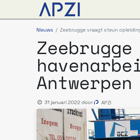
Nieuws
Agenda
O
Nieuws
Zeebrugge vraagt steun opleidin
Zeebrugge
havenarbe
Antwerpen
31 januari 2022
door
APZI