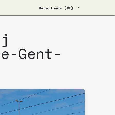
Nederlands (BE)
ij
ge-Gent-