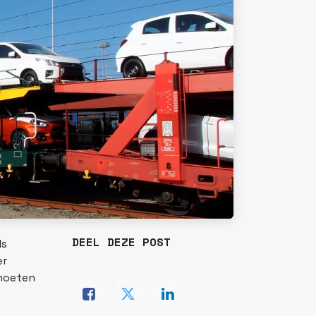
DEEL DEZE POST
ls
er
 moeten