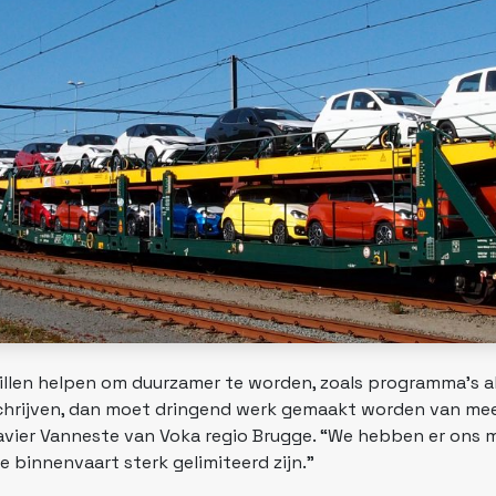
illen helpen om duurzamer te worden, zoals programma’s a
schrijven, dan moet dringend werk gemaakt worden van me
 Xavier Vanneste van Voka regio Brugge. “We hebben er ons
 binnenvaart sterk gelimiteerd zijn.”