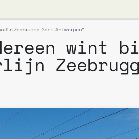
ver ons
Apzi-Voka
Leden
Boeking Alfapass
poorlijn Zeebrugge-Gent-Antwerpen”
dereen wint b
rlijn Zeebrug
”