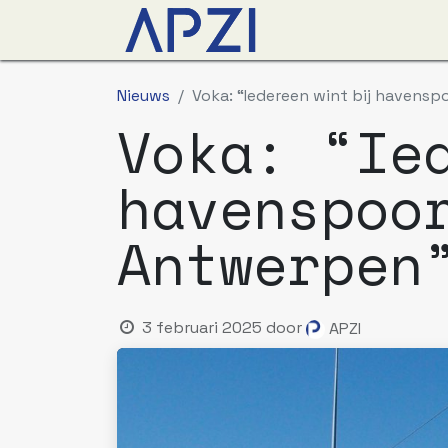
Nieuws
Agenda
O
Nieuws
Voka: “Iedereen wint bij havens
Voka: “Ie
havenspoo
Antwerpen
3 februari 2025
door
APZI