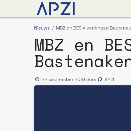
Nieuws
Agenda
O
Nieuws
MBZ en BESIX verlengen Bastena
MBZ en BE
Bastenake
22 september 2019
door
APZI