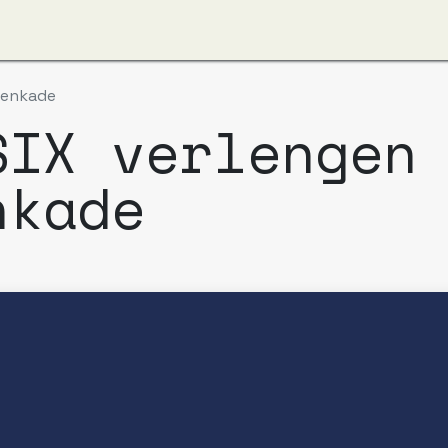
ver ons
Apzi-Voka
Leden
Boeking Alfapass
kenkade
SIX verlengen
nkade