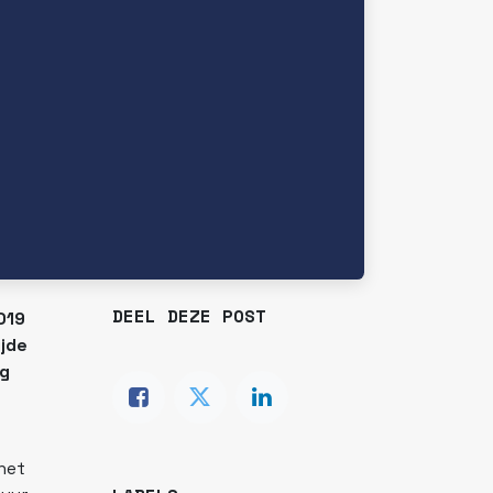
DEEL DEZE POST
019
ijde
ng
het