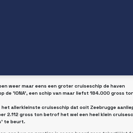
oen weer maar eens een groter cruiseschip de haven
p de 'IONA', een schip van maar liefst 184.000 gross to
 het allerkleinste cruiseschip dat ooit Zeebrugge aanli
2.112 gross ton betrof het wel een heel klein cruisesc
s' te beurt.