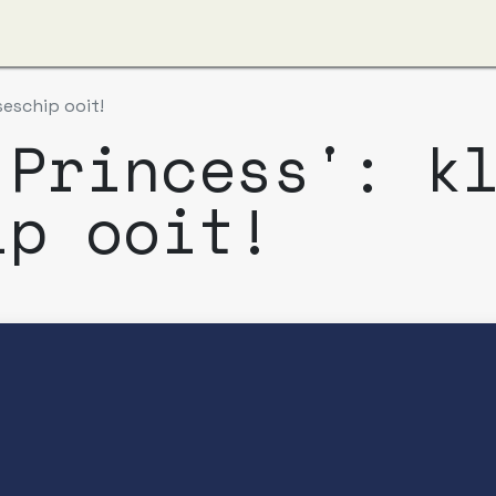
ver ons
Apzi-Voka
Leden
Boeking Alfapass
seschip ooit!
 Princess': k
ip ooit!