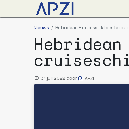
Nieuws
Agenda
O
Nieuws
Hebridean Princess': kleinste crui
Hebridean
cruisesch
31 juli 2022
door
APZI