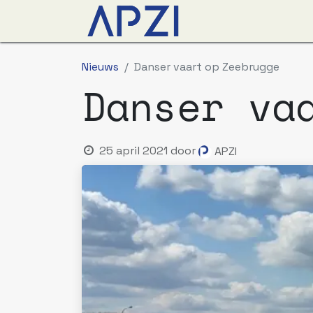
Nieuws
Agenda
O
Nieuws
Danser vaart op Zeebrugge
Danser va
25 april 2021
door
APZI