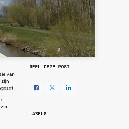
DEEL DEZE POST
sie van
zijn
ngezet.
en
via
LABELS