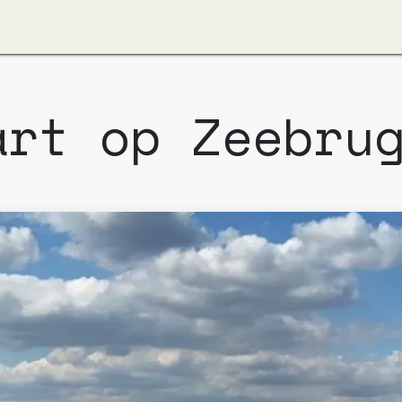
ver ons
Apzi-Voka
Leden
Boeking Alfapass
art op Zeebru