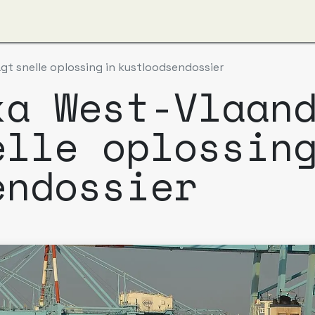
ver ons
Apzi-Voka
Leden
Boeking Alfapass
gt snelle oplossing in kustloodsendossier
ka West-Vlaan
elle oplossin
endossier