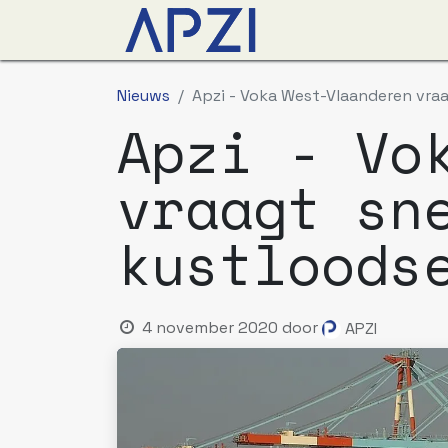
Nieuws
Agenda
O
Nieuws
Apzi - Voka West-Vlaanderen vraa
Apzi - Vo
vraagt sn
kustloods
4 november 2020
door
APZI