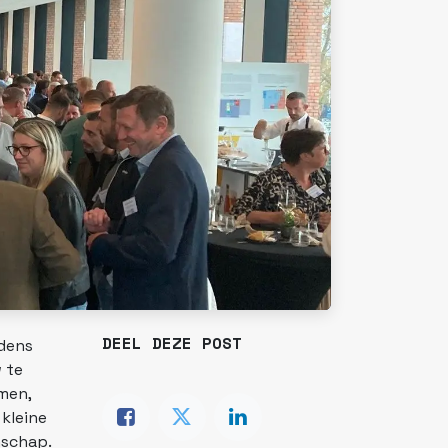
DEEL DEZE POST
dens
 te
men,
kleine
nschap.