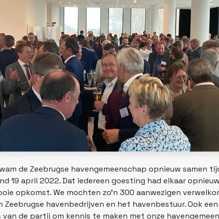
e kwam de Zeebrugse havengemeenschap opnieuw samen tij
d 19 april 2022. Dat iedereen goesting had elkaar opnieuw
 mooie opkomst. We mochten zo’n 300 aanwezigen verwelko
an Zeebrugse havenbedrijven en het havenbestuur. Ook een 
s van de partij om kennis te maken met onze havengemee