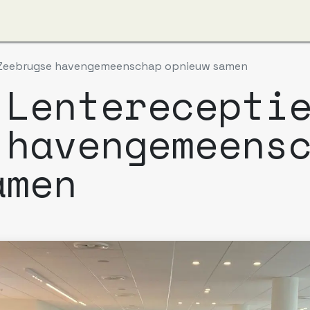
ver ons
Apzi-Voka
Leden
Boeking Alfapass
t Zeebrugse havengemeenschap opnieuw samen
 Lenterecepti
 havengemeens
amen