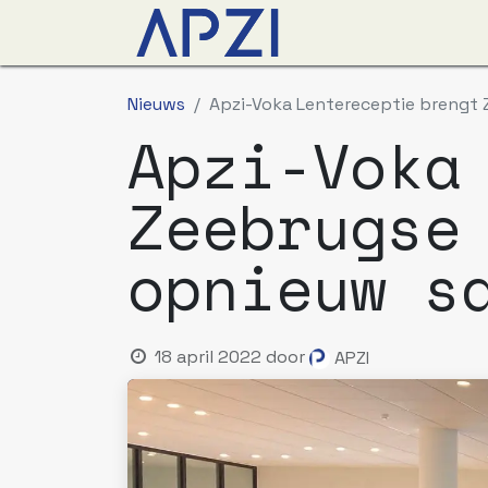
Nieuws
Agenda
O
Nieuws
Apzi-Voka Lentereceptie breng
Apzi-Voka
Zeebrugse
opnieuw s
18 april 2022
door
APZI