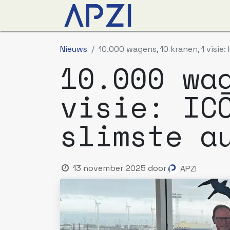
Nieuws
Agenda
O
Nieuws
10.000 wagens, 10 kranen, 1 visie
10.000 wa
visie: IC
slimste a
13 november 2025
door
APZI