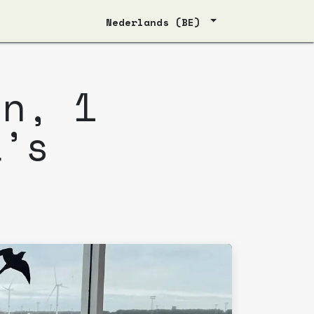
Nederlands (BE)
en, 1
a’s