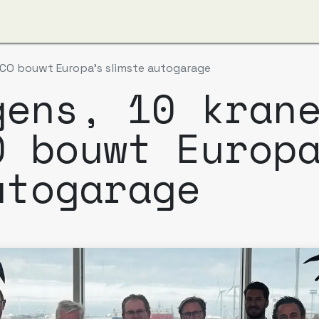
ver ons
Apzi-Voka
Leden
Boeking Alfapass
: ICO bouwt Europa’s slimste autogarage
gens, 10 kran
O bouwt Europ
utogarage