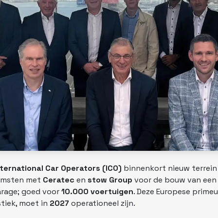
nternational Car Operators (ICO)
binnenkort nieuw terrein
komsten met
Ceratec
en
stow Group
voor de bouw van een
arage; goed voor
10.000 voertuigen
. Deze Europese primeu
tiek, moet in
2027
operationeel zijn.