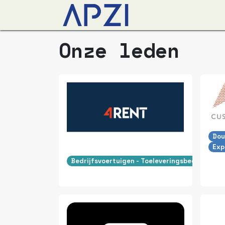
Nieuws
Agenda
O
Onze leden
Dou
Exp
Bedrijfsvoertuigen - Toeleveringsbedrijven