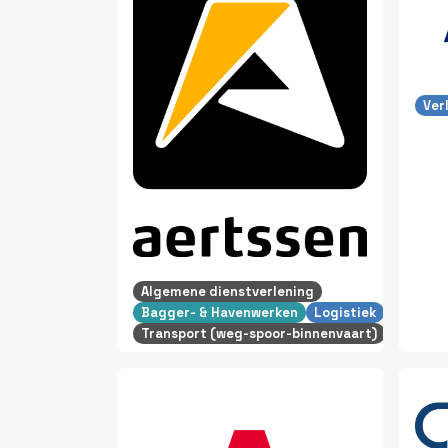
Ver
Algemene dienstverlening
Bagger- & Havenwerken
Logistiek
Transport (weg-spoor-binnenvaart)