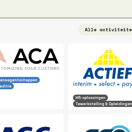
ver ons
Apzi-Voka
Leden
Boeking Alfapass
Alle activiteit
aneagentschappen
editie
HR-oplossingen
Tewerkstelling & Opleidingen